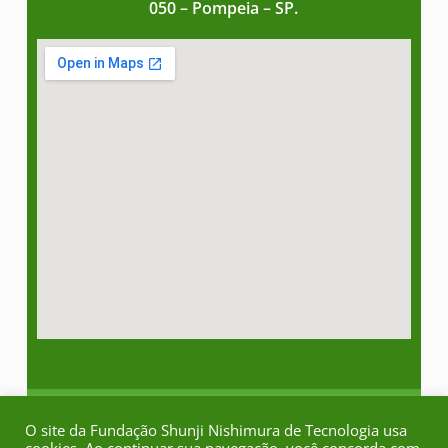
050 – Pompeia – SP.
Copyright © Todos os Direitos Reservados
O site da Fundação Shunji Nishimura de Tecnologia usa