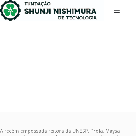
Novos reitores da Unesp recebem representantes
da FSNT
fevereiro 14, 2025
Notícias
A recém-empossada reitora da UNESP, Profa. Maysa