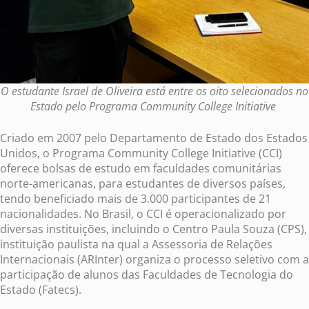
O estudante Israel de Oliveira está entre os oito selecionados no
Estado pelo Programa Community College Initiative
Criado em 2007 pelo Departamento de Estado dos Estados
Unidos, o Programa Community College Initiative (CCI)
oferece bolsas de estudo em faculdades comunitárias
norte-americanas, para estudantes de diversos países,
tendo beneficiado mais de 3.000 participantes de 21
nacionalidades. No Brasil, o CCI é operacionalizado por
diversas instituições, incluindo o Centro Paula Souza (CPS),
instituição paulista na qual a Assessoria de Relações
Internacionais (ARInter) organiza o processo seletivo com a
participação de alunos das Faculdades de Tecnologia do
Estado (Fatecs).