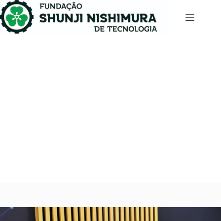
Aluno da Fatec Pompeia é selecionado para
intercâmbio nos Estados Unidos
fevereiro 4, 2025
Notícias