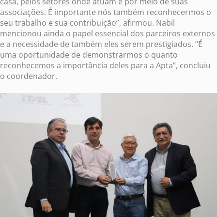
casa, pelos setores onde atuam e por meio de suas
associações. É importante nós também reconhecermos o
seu trabalho e sua contribuição”, afirmou. Nabil
mencionou ainda o papel essencial dos parceiros externos
e a necessidade de também eles serem prestigiados. “É
uma oportunidade de demonstrarmos o quanto
reconhecemos a importância deles para a Apta”, concluiu
o coordenador.