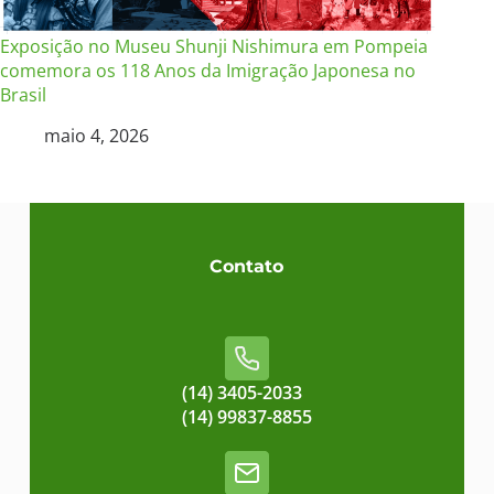
Exposição no Museu Shunji Nishimura em Pompeia
comemora os 118 Anos da Imigração Japonesa no
Brasil
maio 4, 2026
Contato
(14) 3405-2033
(14) 99837-8855