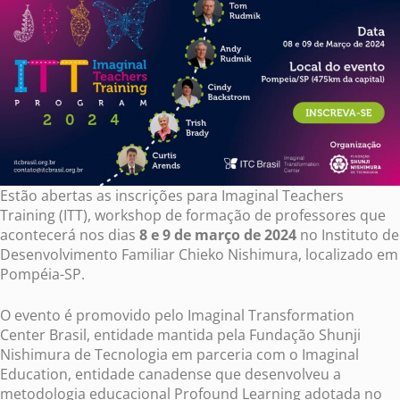
Estão abertas as inscrições para Imaginal Teachers
Training (ITT), workshop de formação de professores que
acontecerá nos dias
8 e 9 de março de 2024
no Instituto de
Desenvolvimento Familiar Chieko Nishimura, localizado em
Pompéia-SP.
O evento é promovido pelo Imaginal Transformation
Center Brasil, entidade mantida pela Fundação Shunji
Nishimura de Tecnologia em parceria com o Imaginal
Education, entidade canadense que desenvolveu a
metodologia educacional Profound Learning adotada no