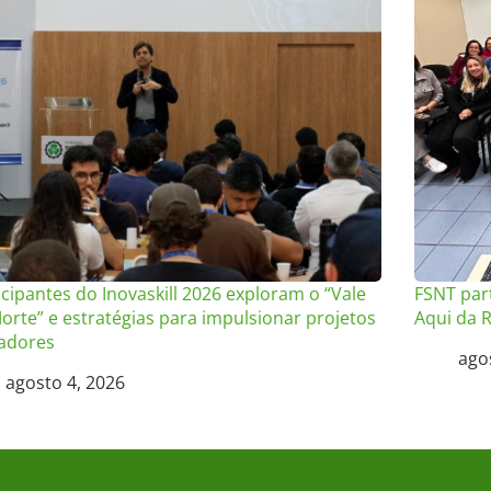
icipantes do Inovaskill 2026 exploram o “Vale
FSNT par
orte” e estratégias para impulsionar projetos
Aqui da R
adores
ago
agosto 4, 2026