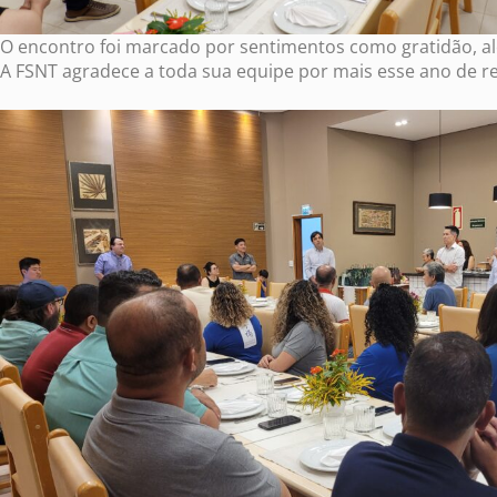
O encontro foi marcado por sentimentos como gratidão, al
A FSNT agradece a toda sua equipe por mais esse ano de re