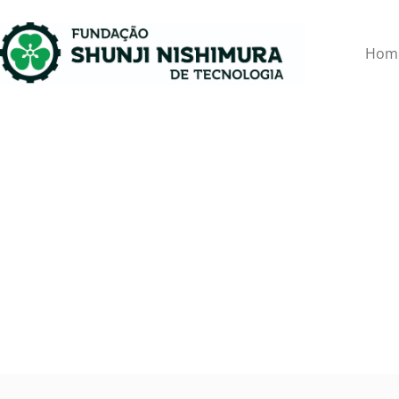
Hom
✨ Celebração em homenagem ao Dia d
maio 13, 2025
Notí