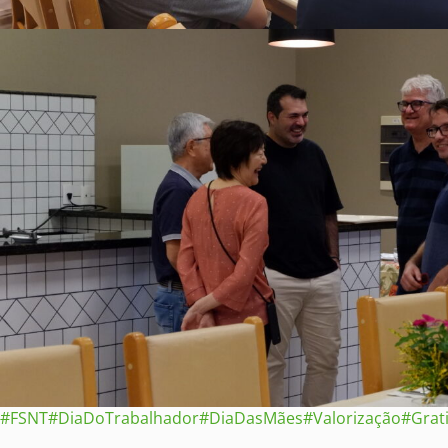
#FSNT
#DiaDoTrabalhador
#DiaDasMães
#Valorização
#Grat