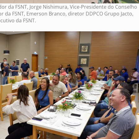
or da FSNT, Jorge Nishimura, Vice-Presidente do Conselho
dor da FSNT, Emerson Branco, diretor DDPCO Grupo Jacto,
ecutivo da FSNT.