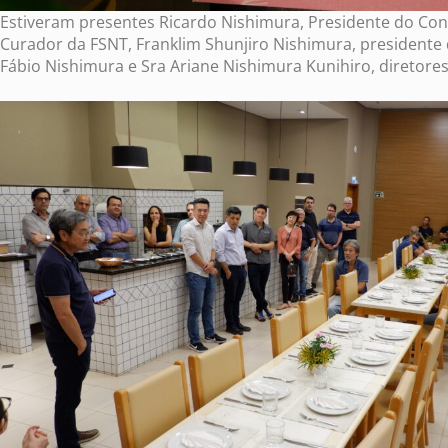
Estiveram presentes Ricardo Nishimura, Presidente do Co
Curador da FSNT, Franklim Shunjiro Nishimura, presidente
Fábio Nishimura e Sra Ariane Nishimura Kunihiro, diretores 