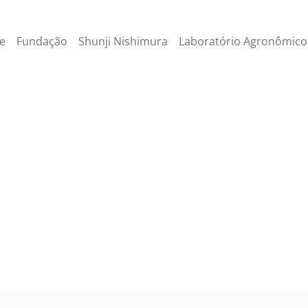
e
Fundação
Shunji Nishimura
Laboratório Agronômico
o Trabalhador ✨
cias