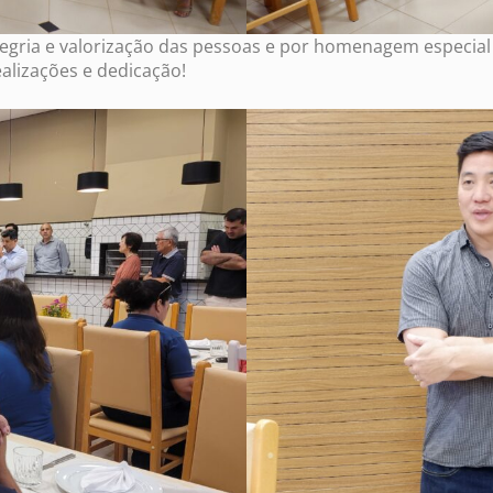
egria e valorização das pessoas e por homenagem especial
alizações e dedicação!