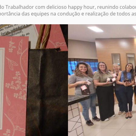
ia do Trabalhador com delicioso happy hour, reunindo cola
tância das equipes na condução e realização de todos as