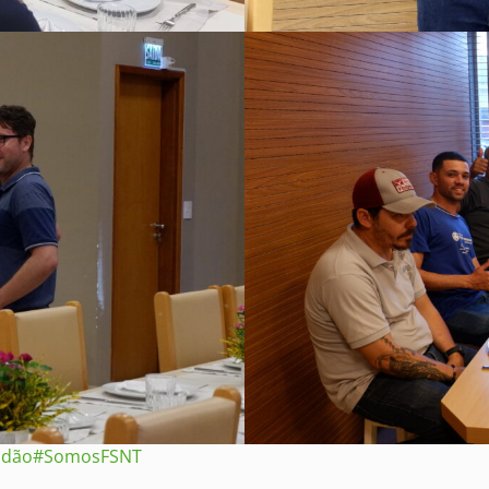
idão
#SomosFSNT