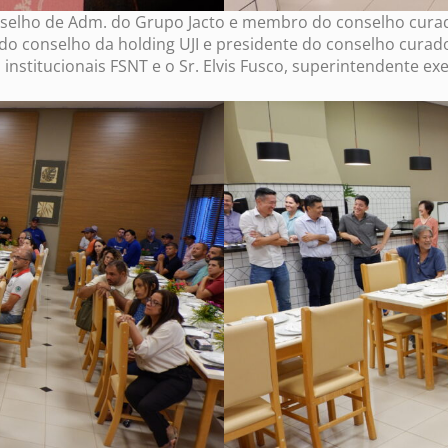
nselho de Adm. do Grupo Jacto e membro do conselho curad
 do conselho da holding UJI e presidente do conselho cura
institucionais FSNT e o Sr. Elvis Fusco, superintendente ex