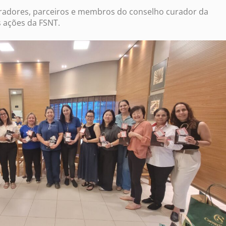
boradores, parceiros e membros do conselho curador da
 ações da FSNT.